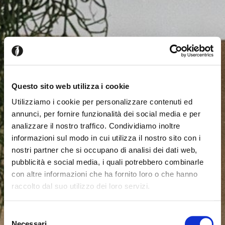
Questo sito web utilizza i cookie
Utilizziamo i cookie per personalizzare contenuti ed
annunci, per fornire funzionalità dei social media e per
analizzare il nostro traffico. Condividiamo inoltre
informazioni sul modo in cui utilizza il nostro sito con i
nostri partner che si occupano di analisi dei dati web,
pubblicità e social media, i quali potrebbero combinarle
con altre informazioni che ha fornito loro o che hanno
raccolto dal suo utilizzo dei loro servizi.
Seems like you’re browsing from
Close
another country
Selezione
Necessari