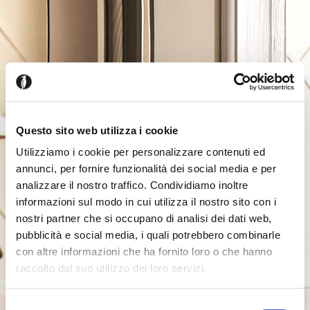
Questo sito web utilizza i cookie
Utilizziamo i cookie per personalizzare contenuti ed
annunci, per fornire funzionalità dei social media e per
analizzare il nostro traffico. Condividiamo inoltre
informazioni sul modo in cui utilizza il nostro sito con i
nostri partner che si occupano di analisi dei dati web,
pubblicità e social media, i quali potrebbero combinarle
con altre informazioni che ha fornito loro o che hanno
raccolto dal suo utilizzo dei loro servizi.
Seems like you’re browsing from
Close
another country
Selezione