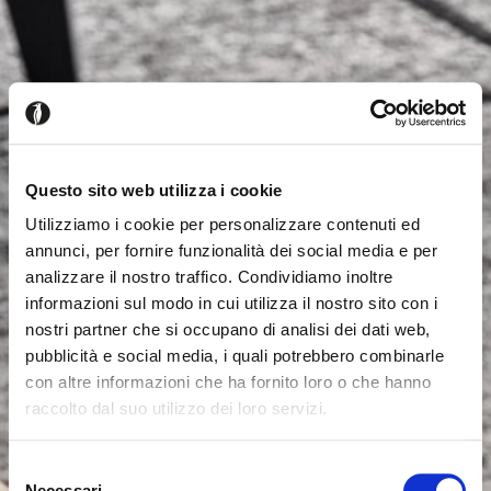
Questo sito web utilizza i cookie
Utilizziamo i cookie per personalizzare contenuti ed
annunci, per fornire funzionalità dei social media e per
analizzare il nostro traffico. Condividiamo inoltre
informazioni sul modo in cui utilizza il nostro sito con i
nostri partner che si occupano di analisi dei dati web,
pubblicità e social media, i quali potrebbero combinarle
con altre informazioni che ha fornito loro o che hanno
raccolto dal suo utilizzo dei loro servizi.
Seems like you’re browsing from
Close
another country
Selezione
Necessari