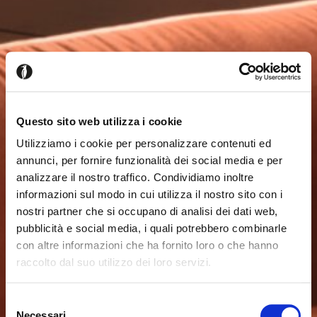
Questo sito web utilizza i cookie
Utilizziamo i cookie per personalizzare contenuti ed
annunci, per fornire funzionalità dei social media e per
analizzare il nostro traffico. Condividiamo inoltre
informazioni sul modo in cui utilizza il nostro sito con i
nostri partner che si occupano di analisi dei dati web,
pubblicità e social media, i quali potrebbero combinarle
con altre informazioni che ha fornito loro o che hanno
raccolto dal suo utilizzo dei loro servizi.
Seems like you’re browsing from
Close
another country
Selezione
Necessari