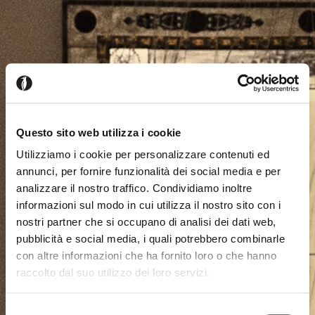
Questo sito web utilizza i cookie
Utilizziamo i cookie per personalizzare contenuti ed
annunci, per fornire funzionalità dei social media e per
analizzare il nostro traffico. Condividiamo inoltre
informazioni sul modo in cui utilizza il nostro sito con i
nostri partner che si occupano di analisi dei dati web,
pubblicità e social media, i quali potrebbero combinarle
con altre informazioni che ha fornito loro o che hanno
raccolto dal suo utilizzo dei loro servizi.
Seems like you’re browsing from
Close
another country
Selezione