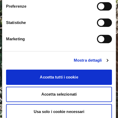
International. Would you like to switch to the site in
Preferenze
United States ?
Statistiche
NO, STAY ON THIS SITE
YES, TAKE ME THERE
Marketing
Mostra dettagli
Accetta tutti i cookie
Accetta selezionati
Usa solo i cookie necessari