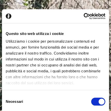
Questo sito web utilizza i cookie
Utilizziamo i cookie per personalizzare contenuti ed
annunci, per fornire funzionalità dei social media e per
analizzare il nostro traffico. Condividiamo inoltre
informazioni sul modo in cui utilizza il nostro sito con i
nostri partner che si occupano di analisi dei dati web,
pubblicità e social media, i quali potrebbero combinarle
con altre informazioni che ha fornito loro o che hanno
raccolto dal suo utilizzo dei loro servizi.
Seems like you’re browsing from
Close
another country
Selezione
Necessari
del
consenso
You’re currently viewing the Calligaris website for