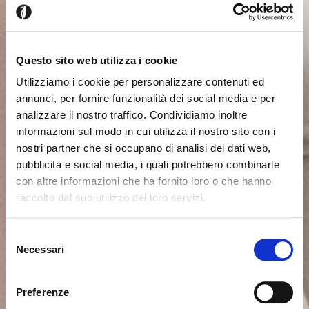
Questo sito web utilizza i cookie
Utilizziamo i cookie per personalizzare contenuti ed
annunci, per fornire funzionalità dei social media e per
analizzare il nostro traffico. Condividiamo inoltre
informazioni sul modo in cui utilizza il nostro sito con i
nostri partner che si occupano di analisi dei dati web,
pubblicità e social media, i quali potrebbero combinarle
con altre informazioni che ha fornito loro o che hanno
raccolto dal suo utilizzo dei loro servizi.
Seems like you’re browsing from
Close
another country
Selezione
Necessari
del
consenso
You’re currently viewing the Calligaris website for
International. Would you like to switch to the site in
Preferenze
United States ?