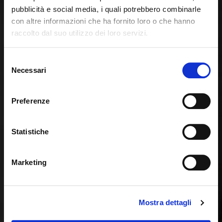
pubblicità e social media, i quali potrebbero combinarle
con altre informazioni che ha fornito loro o che hanno
raccolto dal suo utilizzo dei loro servizi.
Seems like you’re browsing from
Close
another country
Selezione
Necessari
del
consenso
You’re currently viewing the Calligaris website for
International. Would you like to switch to the site in
Preferenze
United States ?
Statistiche
NO, STAY ON THIS SITE
YES, TAKE ME THERE
Marketing
Mostra dettagli