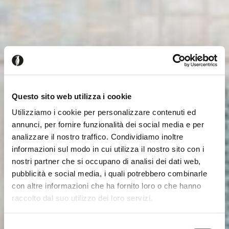
Questo sito web utilizza i cookie
Utilizziamo i cookie per personalizzare contenuti ed
annunci, per fornire funzionalità dei social media e per
analizzare il nostro traffico. Condividiamo inoltre
informazioni sul modo in cui utilizza il nostro sito con i
nostri partner che si occupano di analisi dei dati web,
pubblicità e social media, i quali potrebbero combinarle
con altre informazioni che ha fornito loro o che hanno
raccolto dal suo utilizzo dei loro servizi.
Seems like you’re browsing from
Close
another country
Selezione