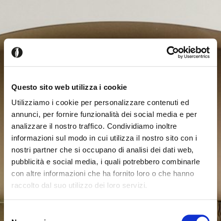
Questo sito web utilizza i cookie
Utilizziamo i cookie per personalizzare contenuti ed
annunci, per fornire funzionalità dei social media e per
analizzare il nostro traffico. Condividiamo inoltre
informazioni sul modo in cui utilizza il nostro sito con i
nostri partner che si occupano di analisi dei dati web,
pubblicità e social media, i quali potrebbero combinarle
con altre informazioni che ha fornito loro o che hanno
raccolto dal suo utilizzo dei loro servizi.
Seems like you’re browsing from
Close
another country
Selezione