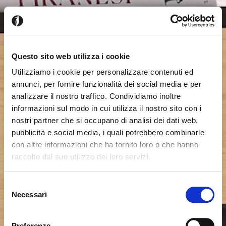
Questo sito web utilizza i cookie
Utilizziamo i cookie per personalizzare contenuti ed
annunci, per fornire funzionalità dei social media e per
analizzare il nostro traffico. Condividiamo inoltre
informazioni sul modo in cui utilizza il nostro sito con i
nostri partner che si occupano di analisi dei dati web,
pubblicità e social media, i quali potrebbero combinarle
con altre informazioni che ha fornito loro o che hanno
raccolto dal suo utilizzo dei loro servizi.
Seems like you’re browsing from
Close
another country
Selezione
Necessari
del
consenso
You’re currently viewing the Calligaris website for
International. Would you like to switch to the site in
Preferenze