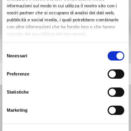
informazioni sul modo in cui utilizza il nostro sito con i
nostri partner che si occupano di analisi dei dati web,
pubblicità e social media, i quali potrebbero combinarle
con altre informazioni che ha fornito loro o che hanno
raccolto dal suo utilizzo dei loro servizi.
Seems like you’re browsing from
Close
another country
Selezione
Necessari
del
consenso
You’re currently viewing the Calligaris website for
International. Would you like to switch to the site in
MUSHROOM
Preferenze
+16
Table with wooden base
United States ?
Statistiche
NO, STAY ON THIS SITE
YES, TAKE ME THERE
Marketing