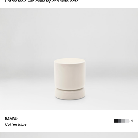
Coffee table with round top and metal base
BAMBU'
+4
Coffee table