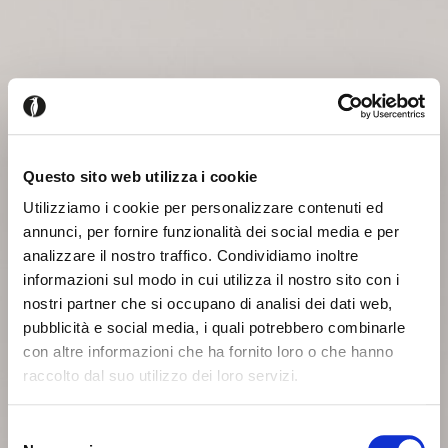
Questo sito web utilizza i cookie
Utilizziamo i cookie per personalizzare contenuti ed
annunci, per fornire funzionalità dei social media e per
analizzare il nostro traffico. Condividiamo inoltre
informazioni sul modo in cui utilizza il nostro sito con i
nostri partner che si occupano di analisi dei dati web,
pubblicità e social media, i quali potrebbero combinarle
con altre informazioni che ha fornito loro o che hanno
raccolto dal suo utilizzo dei loro servizi.
Seems like you’re browsing from
Close
another country
Selezione