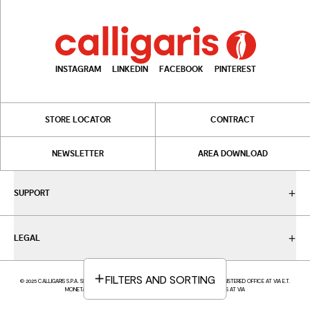
INSTAGRAM
LINKEDIN
FACEBOOK
PINTEREST
STORE LOCATOR
CONTRACT
NEWSLETTER
AREA DOWNLOAD
SUPPORT
LEGAL
FILTERS AND SORTING
© 2025 CALLIGARIS S.P.A. SINGLE-MEMBER COMPANY - VAT NUMBER IT05617370969 - REGISTERED OFFICE AT VIA E.T.
MONETA, 40 - 20161 MILAN (MI) - ITALY; OPERATIONAL HEADQUARTERS AT VIA