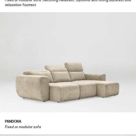
Fixed or modular sofa. Reclining headrest. Optional with tilting backrest and
relaxation footrest.
PANDORA
Fixed or modular sofa