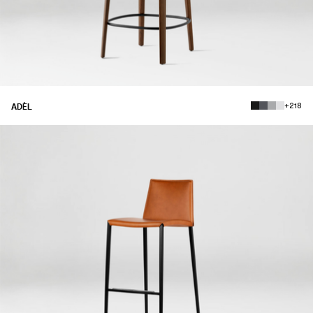
+218
ADÈL