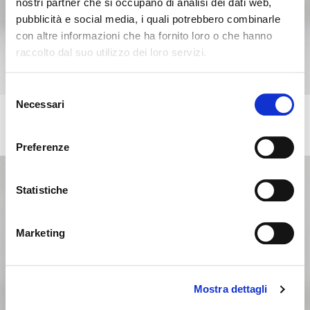
nostri partner che si occupano di analisi dei dati web,
pubblicità e social media, i quali potrebbero combinarle
con altre informazioni che ha fornito loro o che hanno
raccolto dal suo utilizzo dei loro servizi.
Seems like you’re browsing from
Close
another country
Selezione
Necessari
del
EVEN PLUS
consenso
You’re currently viewing the Calligaris website for
+4
Upholstered metal stool with swivelling base adjustable in
height
International. Would you like to switch to the site in
Preferenze
United States ?
Statistiche
NO, STAY ON THIS SITE
YES, TAKE ME THERE
Marketing
Mostra dettagli