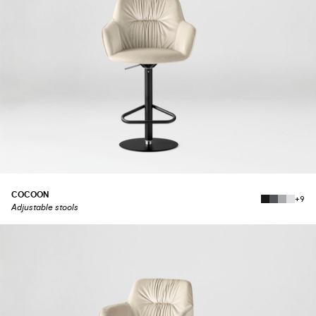
COCOON
+9
Adjustable stools