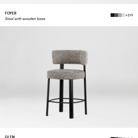
FOYER
+219
Stool with wooden base
GLEN