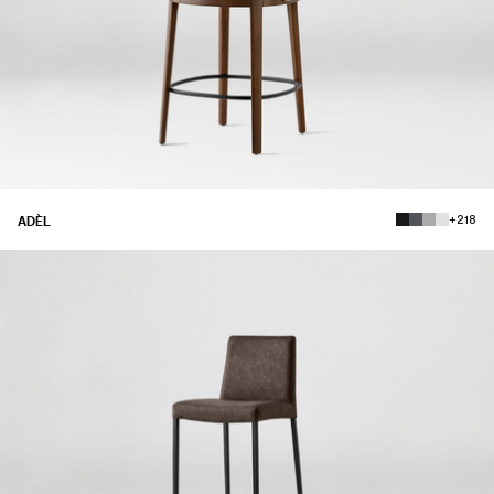
+218
ADÈL