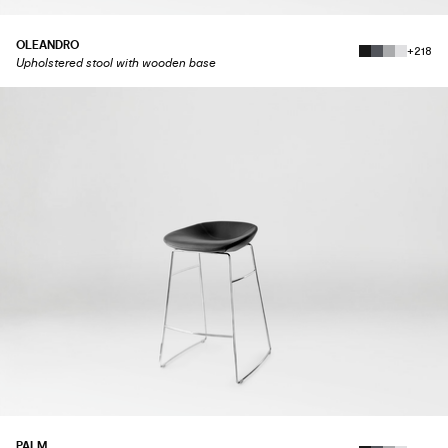
OLEANDRO
+218
Upholstered stool with wooden base
PALM