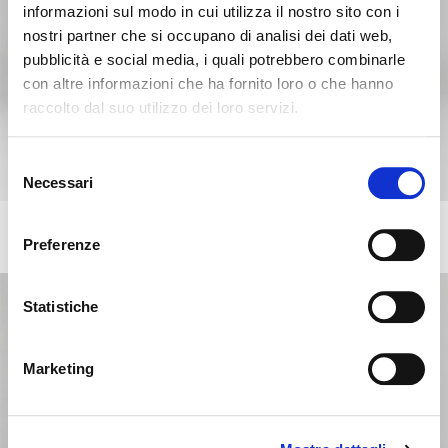
informazioni sul modo in cui utilizza il nostro sito con i
nostri partner che si occupano di analisi dei dati web,
pubblicità e social media, i quali potrebbero combinarle
con altre informazioni che ha fornito loro o che hanno
raccolto dal suo utilizzo dei loro servizi.
Seems like you’re browsing from
Close
another country
Selezione
Necessari
del
consenso
You’re currently viewing the Calligaris website for
GLEN
International. Would you like to switch to the site in
+218
Preferenze
Stool with upholstered seat and backrest and metal frame.
United States ?
Statistiche
NO, STAY ON THIS SITE
YES, TAKE ME THERE
Marketing