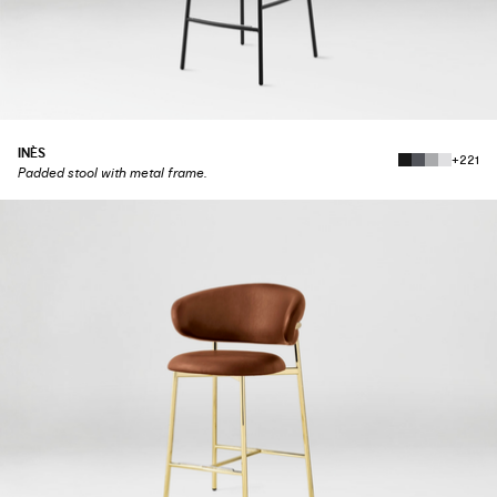
INÈS
+221
Padded stool with metal frame.