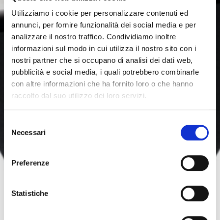
Utilizziamo i cookie per personalizzare contenuti ed
annunci, per fornire funzionalità dei social media e per
analizzare il nostro traffico. Condividiamo inoltre
informazioni sul modo in cui utilizza il nostro sito con i
nostri partner che si occupano di analisi dei dati web,
pubblicità e social media, i quali potrebbero combinarle
con altre informazioni che ha fornito loro o che hanno
raccolto dal suo utilizzo dei loro servizi.
Seems like you’re browsing from
Close
another country
Selezione
Necessari
del
consenso
You’re currently viewing the Calligaris website for
International. Would you like to switch to the site in
Preferenze
United States ?
Statistiche
NO, STAY ON THIS SITE