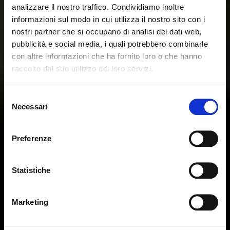
analizzare il nostro traffico. Condividiamo inoltre
informazioni sul modo in cui utilizza il nostro sito con i
nostri partner che si occupano di analisi dei dati web,
pubblicità e social media, i quali potrebbero combinarle
con altre informazioni che ha fornito loro o che hanno
raccolto dal suo utilizzo dei loro servizi.
Seems like you’re browsing from
Close
another country
Selezione
Necessari
del
Login Error
Close
consenso
You’re currently viewing the Calligaris website for
Invalid username or password. Remember that the
United Kingdom. Would you like to switch to the site in
Preferenze
password is case-sensitive. Please try again.
United States ?
Statistiche
ok, got it
NO, STAY ON THIS SITE
YES, TAKE ME THERE
Marketing