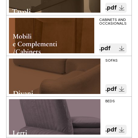
.pdf
CABINETS AND
OCCASIONALS
.pdf
SOFAS
.pdf
BEDS
.pdf