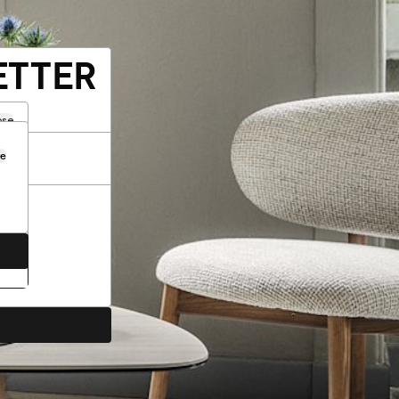
ETTER
ose
se
.