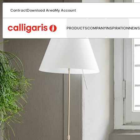
Contract
Download Area
My Account
PRODUCTS
COMPANY
INSPIRATION
NEWS