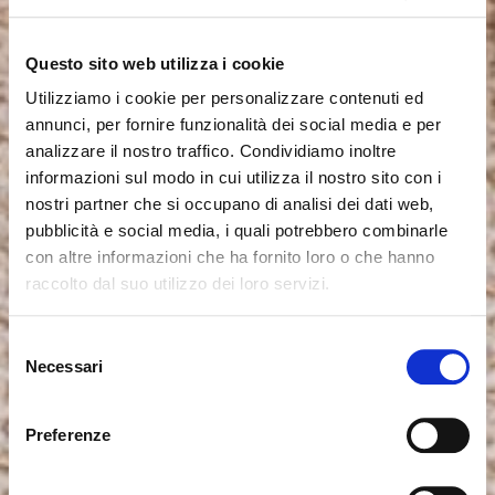
Questo sito web utilizza i cookie
Utilizziamo i cookie per personalizzare contenuti ed
annunci, per fornire funzionalità dei social media e per
analizzare il nostro traffico. Condividiamo inoltre
informazioni sul modo in cui utilizza il nostro sito con i
nostri partner che si occupano di analisi dei dati web,
pubblicità e social media, i quali potrebbero combinarle
con altre informazioni che ha fornito loro o che hanno
raccolto dal suo utilizzo dei loro servizi.
Seems like you’re browsing from
Close
another country
Selezione
Necessari
del
Login Error
Close
consenso
You’re currently viewing the Calligaris website for
Invalid username or password. Remember that the
United Kingdom. Would you like to switch to the site in
Preferenze
password is case-sensitive. Please try again.
United States ?