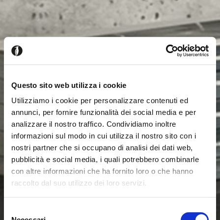
Questo sito web utilizza i cookie
Utilizziamo i cookie per personalizzare contenuti ed
annunci, per fornire funzionalità dei social media e per
analizzare il nostro traffico. Condividiamo inoltre
informazioni sul modo in cui utilizza il nostro sito con i
nostri partner che si occupano di analisi dei dati web,
pubblicità e social media, i quali potrebbero combinarle
con altre informazioni che ha fornito loro o che hanno
raccolto dal suo utilizzo dei loro servizi.
Seems like you’re browsing from
Close
another country
Selezione
Necessari