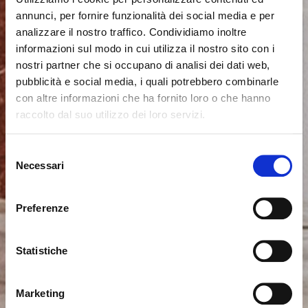
annunci, per fornire funzionalità dei social media e per
analizzare il nostro traffico. Condividiamo inoltre
informazioni sul modo in cui utilizza il nostro sito con i
nostri partner che si occupano di analisi dei dati web,
pubblicità e social media, i quali potrebbero combinarle
con altre informazioni che ha fornito loro o che hanno
raccolto dal suo utilizzo dei loro servizi.
Seems like you’re browsing from
Close
another country
Selezione
Necessari
del
Login Error
Close
consenso
You’re currently viewing the Calligaris website for
Invalid username or password. Remember that the
United Kingdom. Would you like to switch to the site in
Preferenze
password is case-sensitive. Please try again.
United States ?
Statistiche
ok, got it
NO, STAY ON THIS SITE
YES, TAKE ME THERE
Marketing