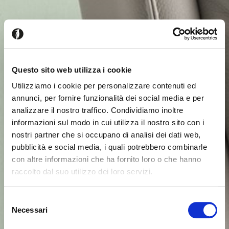
Questo sito web utilizza i cookie
Utilizziamo i cookie per personalizzare contenuti ed
annunci, per fornire funzionalità dei social media e per
analizzare il nostro traffico. Condividiamo inoltre
informazioni sul modo in cui utilizza il nostro sito con i
nostri partner che si occupano di analisi dei dati web,
pubblicità e social media, i quali potrebbero combinarle
con altre informazioni che ha fornito loro o che hanno
raccolto dal suo utilizzo dei loro servizi.
Seems like you’re browsing from
Close
another country
Selezione
Necessari
del
Login Error
Close
consenso
You’re currently viewing the Calligaris website for