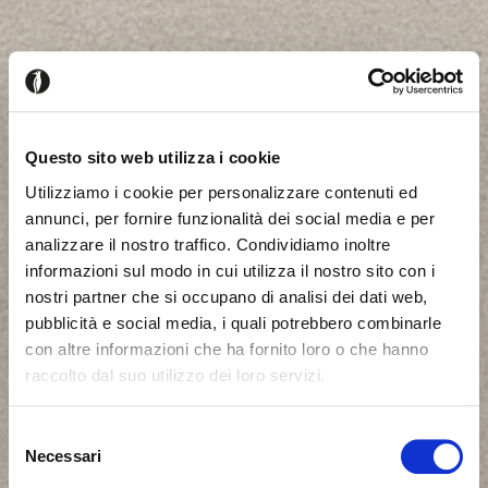
Questo sito web utilizza i cookie
Utilizziamo i cookie per personalizzare contenuti ed
annunci, per fornire funzionalità dei social media e per
analizzare il nostro traffico. Condividiamo inoltre
informazioni sul modo in cui utilizza il nostro sito con i
nostri partner che si occupano di analisi dei dati web,
pubblicità e social media, i quali potrebbero combinarle
con altre informazioni che ha fornito loro o che hanno
raccolto dal suo utilizzo dei loro servizi.
Seems like you’re browsing from
Close
another country
Selezione
Necessari
del
Login Error
Close
consenso