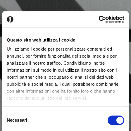
Questo sito web utilizza i cookie
Utilizziamo i cookie per personalizzare contenuti ed
annunci, per fornire funzionalità dei social media e per
analizzare il nostro traffico. Condividiamo inoltre
informazioni sul modo in cui utilizza il nostro sito con i
nostri partner che si occupano di analisi dei dati web,
pubblicità e social media, i quali potrebbero combinarle
con altre informazioni che ha fornito loro o che hanno
raccolto dal suo utilizzo dei loro servizi.
Seems like you’re browsing from
Close
another country
Selezione
Necessari
del
Login Error
Close
consenso
You’re currently viewing the Calligaris website for