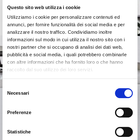
Questo sito web utilizza i cookie
Utilizziamo i cookie per personalizzare contenuti ed
annunci, per fornire funzionalità dei social media e per
analizzare il nostro traffico. Condividiamo inoltre
informazioni sul modo in cui utilizza il nostro sito con i
nostri partner che si occupano di analisi dei dati web,
pubblicità e social media, i quali potrebbero combinarle
con altre informazioni che ha fornito loro o che hanno
raccolto dal suo utilizzo dei loro servizi.
Seems like you’re browsing from
Close
another country
Selezione
Necessari
del
Login Error
Close
consenso
You’re currently viewing the Calligaris website for
Invalid username or password. Remember that the
United Kingdom. Would you like to switch to the site in
Preferenze
password is case-sensitive. Please try again.
United States ?
Statistiche
ok, got it
NO, STAY ON THIS SITE