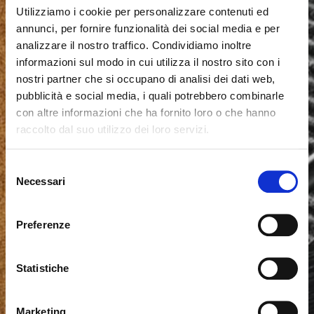
Utilizziamo i cookie per personalizzare contenuti ed
annunci, per fornire funzionalità dei social media e per
analizzare il nostro traffico. Condividiamo inoltre
informazioni sul modo in cui utilizza il nostro sito con i
nostri partner che si occupano di analisi dei dati web,
pubblicità e social media, i quali potrebbero combinarle
con altre informazioni che ha fornito loro o che hanno
raccolto dal suo utilizzo dei loro servizi.
Seems like you’re browsing from
Close
another country
Selezione
Necessari
del
Login Error
Close
consenso
You’re currently viewing the Calligaris website for
Invalid username or password. Remember that the
United Kingdom. Would you like to switch to the site in
Preferenze
password is case-sensitive. Please try again.
United States ?
Statistiche
ok, got it
NO, STAY ON THIS SITE
YES, TAKE ME THERE
Marketing