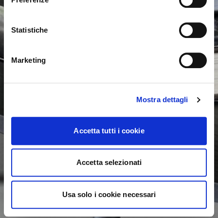
password is case-sensitive. Please try again.
United States ?
Statistiche
ok, got it
NO, STAY ON THIS SITE
YES, TAKE ME THERE
Marketing
Mostra dettagli
Accetta tutti i cookie
Accetta selezionati
Usa solo i cookie necessari