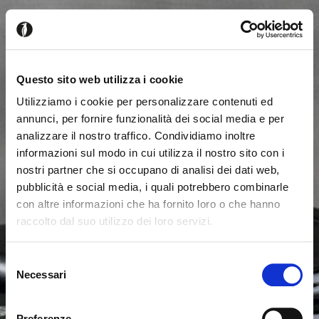
Questo sito web utilizza i cookie
Utilizziamo i cookie per personalizzare contenuti ed
annunci, per fornire funzionalità dei social media e per
analizzare il nostro traffico. Condividiamo inoltre
informazioni sul modo in cui utilizza il nostro sito con i
nostri partner che si occupano di analisi dei dati web,
pubblicità e social media, i quali potrebbero combinarle
con altre informazioni che ha fornito loro o che hanno
raccolto dal suo utilizzo dei loro servizi.
Seems like you’re browsing from
Close
another country
Selezione
Necessari
del
Login Error
Close
consenso
You’re currently viewing the Calligaris website for
Invalid username or password. Remember that the
United Kingdom. Would you like to switch to the site in
Preferenze