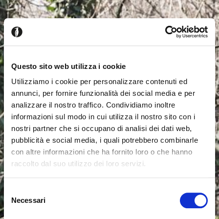
Questo sito web utilizza i cookie
Utilizziamo i cookie per personalizzare contenuti ed
annunci, per fornire funzionalità dei social media e per
analizzare il nostro traffico. Condividiamo inoltre
informazioni sul modo in cui utilizza il nostro sito con i
nostri partner che si occupano di analisi dei dati web,
pubblicità e social media, i quali potrebbero combinarle
con altre informazioni che ha fornito loro o che hanno
raccolto dal suo utilizzo dei loro servizi.
Seems like you’re browsing from
Close
another country
Selezione
Necessari
del
Login Error
Close
consenso
You’re currently viewing the Calligaris website for