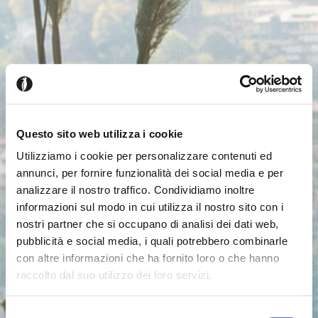
Questo sito web utilizza i cookie
Utilizziamo i cookie per personalizzare contenuti ed
annunci, per fornire funzionalità dei social media e per
analizzare il nostro traffico. Condividiamo inoltre
informazioni sul modo in cui utilizza il nostro sito con i
nostri partner che si occupano di analisi dei dati web,
pubblicità e social media, i quali potrebbero combinarle
con altre informazioni che ha fornito loro o che hanno
raccolto dal suo utilizzo dei loro servizi.
Seems like you’re browsing from
Close
another country
Selezione