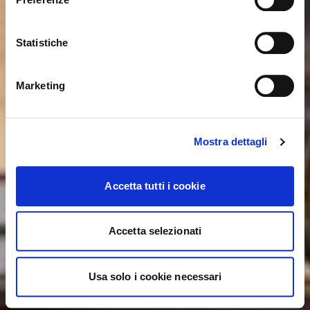
password is case-sensitive. Please try again.
United States ?
Statistiche
ok, got it
NO, STAY ON THIS SITE
YES, TAKE ME THERE
Marketing
Mostra dettagli
Accetta tutti i cookie
Accetta selezionati
Usa solo i cookie necessari