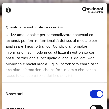
Questo sito web utilizza i cookie
Utilizziamo i cookie per personalizzare contenuti ed
annunci, per fornire funzionalità dei social media e per
analizzare il nostro traffico. Condividiamo inoltre
informazioni sul modo in cui utilizza il nostro sito con i
nostri partner che si occupano di analisi dei dati web,
pubblicità e social media, i quali potrebbero combinarle
con altre informazioni che ha fornito loro o che hanno
raccolto dal suo utilizzo dei loro servizi.
Seems like you’re browsing from
Close
another country
Selezione
Necessari
del
Login Error
Close
consenso
You’re currently viewing the Calligaris website for
Invalid username or password. Remember that the
United Kingdom. Would you like to switch to the site in
Preferenze